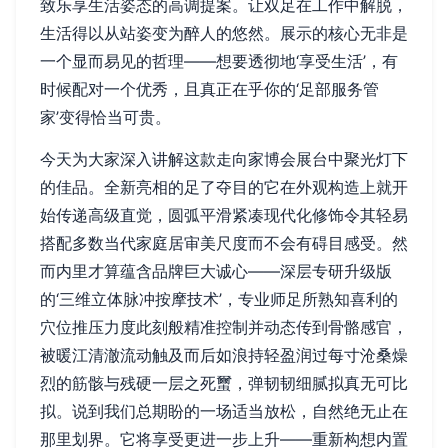
致乐享生活姿态的高调提案。让双足在工作中解脱，
生活得以从站姿变为醉人的悠然。展示的核心无非是
一个显而易见的哲理——想要透彻地‘享受生活’，有
时候配对一个优秀，且真正在乎你的‘足部服务管
家’变得恰当可贵。
今天为大家深入讲解这款走向家博会展台中聚光灯下
的佳品。全新亮相的足了夺目的它在外观构造上就开
始传递高级直觉，圆弧平滑紧凑现代化修饰令其轻易
搭配多数当代家庭居审美尺度而不会有碍目感受。然
而内里才算蕴含品牌巨大诚心——深层专研升级版
的‘三维立体脉冲按摩技术’，专业师足所熟知喜利的
穴位推压力度此刻般精准控制并动态传到骨骼感官，
被暖江清澈流动触及而后如浪持轻盈润过每寸沧桑燥
烈的筋骸与残硬一层之死蠒，弹韧韧细腻拟真无可比
拟。说到我们总期盼的一场适当放松，自然绝无止在
那里划界。它将享受更进一步上升——重新构想内置