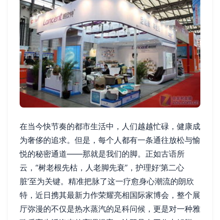
在当今快节奏的都市生活中，人们越越忙碌，健康成
为奢侈的追求。但是，每个人都有一条通往放松与愉
悦的秘密通道——那就是我们的脚。正如古语所
云，“树老根先枯，人老脚先衰”，护理好‘第二心
脏’至为关键。精准把脉了这一疗愈身心潮流的朗欣
特，近日携其最新力作荣耀亮相国际家博会，整个展
厅弥漫的不仅是热水蒸汽的足科问候，更是对一种雅