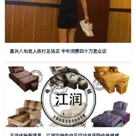
嘉兴八旬老人疾行足浴店 半年消费四十万惹众议
足浴体验新境界，江润定做电动足疗沙发床陪你超越感官极限