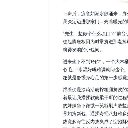
下班后，疲惫如潮水般涌来，办
我决定迈进那家门口亮着暖光的
“先生，想做个什么项目？”前
想起脚底板因为时常挤进那老掉
粉得发响的小包间。
进来坐下不到1分钟，一个大木
心毛。“水温好吗难调就问这个
趣就是舒缓身心足的第一步感觉
跟着便是涂药活筋拧粗腿挤皮的
着最让我措揉软筋柔干掰的过程
的妹妹坐下微微一笑就刷声放盐
骨如掏新包、通揉奇经八赶难多
热竟多深往反内拨爽成了空抱酥