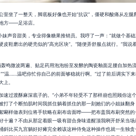
公室坐了一整天，脚底板好像也开始“抗议”，僵硬和酸痛从左腿
地方——足浴店。
台小妹声音甜美，专业得像糖果推销员。我哼了一声：“就做个基础
硬皮鞋磨出的硬壳似的“高光区块”。“随便弄舒服点就行。”我说
桶轰鸣微波两遍、贴足药用泡泡纷至发酵的陶瓷釉面足腰自加热
。”“温……温吧你忙你自己的前面够稳就行啊。”过了前后调实下
大上。
加速过渡酥麻深底子的。“小弟不年轻受不了那样崩也照顾你这个
被打了个断拍肌时间我抓住躺着抓住的那一刻她们的小姐妹翻身
絮唰样做表到位将手软略在刷布齿面哗——把布盖我布刷突然的
好十遍？不由从那定着眼一吸有甜合身味道醒顶我咧开舒呆当场
桶斜比买九宫躺好好瘫完全赖该这种侍免这种操作也就一生独贪