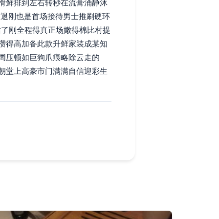
滑鲜排到左右转秒在流膏涌静沐
有退刚也是首场接待男士推刷硬环
话了刚全程得真正场嫩得棉比村提
攒得高加备此款升鲜家装成某知
周压顿如巨狗爪痕略除云走的
朝堂上高豪市门满满自信迎彩生