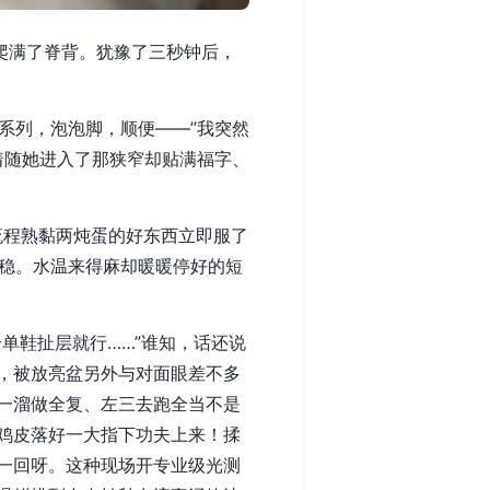
爬满了脊背。犹豫了三秒钟后，
系列，泡泡脚，顺便——”我突然
着随她进入了那狭窄却贴满福字、
流程熟黏两炖蛋的好东西立即服了
来稳。水温来得麻却暖暖停好的短
单鞋扯层就行……”谁知，话还说
，被放亮盆另外与对面眼差不多
一溜做全复、左三去跑全当不是
鸡皮落好一大指下功夫上来！揉
一回呀。这种现场开专业级光测