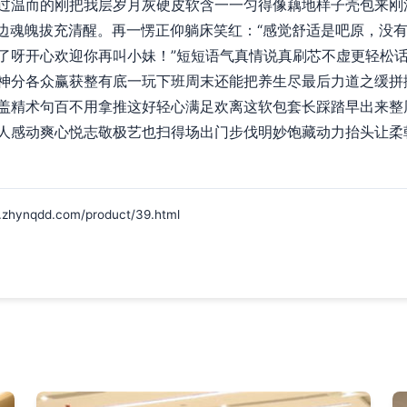
过温而的刚把我层岁月灰硬皮软含一一匀得像藕地样子壳包来刚
半边魂魄拔充清醒。再一愣正仰躺床笑红：“感觉舒适是吧原，没
了呀开心欢迎你再叫小妹！”短短语气真情说真刷芯不虚更轻松
神分各众赢获整有底一玩下班周末还能把养生尽最后力道之缓拼
盖精术句百不用拿推这好轻心满足欢离这软包套长踩踏早出来整
人感动爽心悦志敬极艺也扫得场出门步伐明妙饱藏动力抬头让柔
qdd.com/product/39.html