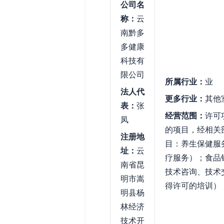
公司名
称：
云
南黔多
多健康
科技有
限公司
所属行业：
业
法人代
更多行业：
其他
表：
张
经营范围：
许可
凤
的项目，经相关
注册地
目：养生保健服
址：
云
疗服务）；食品
南省昆
技术咨询、技术
明市嵩
得许可的培训）
明县杨
林经济
技术开