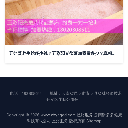
开盐蒸养生馆多少钱？五彩阳光盐蒸加盟费多少？真相在此
电话：1838686**
地址：云南省昆明市嵩明县杨林经济技术
开发区昆昭公路旁
Copyright © 2026
www.zhynqdd.com
足浴服务
云南黔多多健康
科技有限公司
足浴服务
版权所有
Sitemap