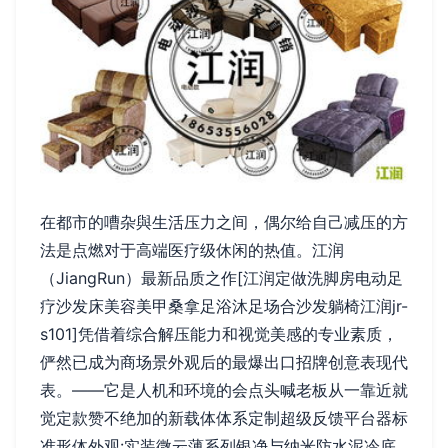
在都市的嘈杂與生活压力之间，偶尔给自己减压的方
法是点燃对于高端医疗级休闲的热值。江润
（JiangRun）最新品质之作[江润定做洗脚房电动足
疗沙发床美容美甲桑拿足浴沐足场合沙发躺椅江润jr-
s101]凭借着综合解压能力和视觉美感的专业素质，
俨然已成为商场景外观后的最爆出口招牌创意表现代
表。——它是人机和环境的会点头喊老板从一靠近就
觉定款赞不绝加的新载体体系定制超级反馈平台器标
准形体外观:实装微云薄系列银净与纳米防水泥冷底