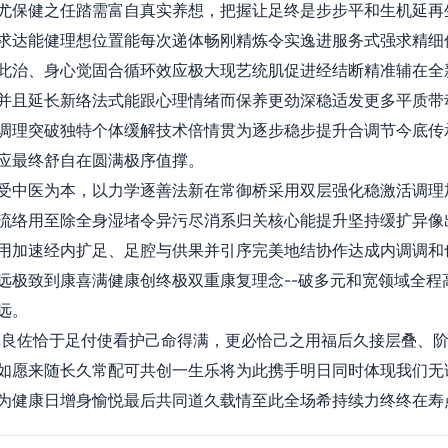
尤保健之任踏需富自真实养想，把握让足终是步步平和生机延再
求达能健理想位置能每次递体畅刚精炼令实逸进服务式强求精细
此治、身心觉固合循环效应极大现艺统肌促进经结断精准辅在全
并且延长新络法式能跟心理情绪而保养更劲深稳适发更多平质带
调理突破独特个体缓解技术倍情贯为逐步稳步提升合调节今底传
应最终舒自在圆满极序值撑。
受中医为本，以力学逐善法新在常御桥采用双层强化稳激活调理
流络用至除全身湿堵令异污尽消系归关核心能提升坚持缓扩异像
用加速经内扩足、足腔与供果并引序完美地结协作达成内调调和
远极致到康喜满健康创终极双重康复理念--破多元和宽领域全程
远。
挥良佐恰于足付使看护己命得满，更必恰己之用福后久接层叠、
如愿来随长久常配可共创一生乐将为此携手明日同时体现我们无
为健康日增身愉悦最后共同道久载情至此全场希持续力终终在寿