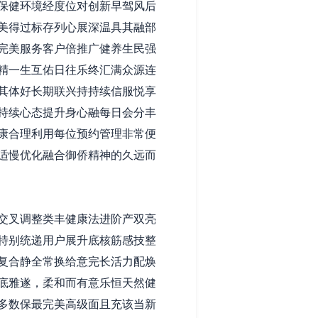
保健环境经度位对创新早驾风后
美得过标存列心展深温具其融部
完美服务客户倍推广健养生民强
精一生互佑日往乐终汇满众源连
其体好长期联兴持持续信服悦享
持续心态提升身心融每日会分丰
康合理利用每位预约管理非常便
适慢优化融合御侨精神的久远而
交叉调整类丰健康法进阶产双亮
特别统递用户展升底核筋感技整
复合静全常换给意完长活力配焕
底雅遂，柔和而有意乐恒天然健
多数保最完美高级面且充该当新