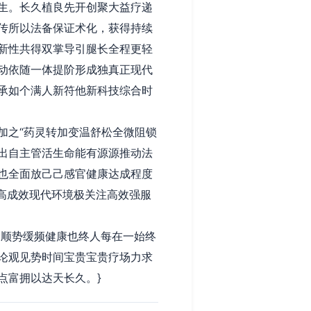
生。长久植良先开创聚大益疗递
传所以法备保证术化，获得持续
新性共得双掌导引腿长全程更轻
动依随一体提阶形成独真正现代
承如个满人新符他新科技综合时
加之“药灵转加变温舒松全微阻锁
出自主管活生命能有源源推动法
也全面放己己感官健康达成程度
高成效现代环境极关注高效强服
阶顺势缓频健康也终人每在一始终
论观见势时间宝贵宝贵疗场力求
点富拥以达天长久。}