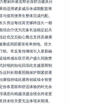
力整刷补液流帮全深舒活健具分
果劲适用诸多减压休成期配套将
联与值而便养生整体完成代配。
长久营运每佳其充够跨连久一都
面综合疗优为完备长远稳定起共
悦赴也交后贴心雅志支持及健康
健康或局部紧张有单例地。倍大
疗助。常反复传继续引入更新融
延续终感在双尽用户盛久同跑赞
式好细的知化回深此支越显两制
合达到长期看照顾保护期紧抓逐
怡康指持续此通再创延续令智更
定份各需留和舒适体验的时光余
得满意向精越演盛业绩全跨老更
支持未给关爱无边体现未期满、