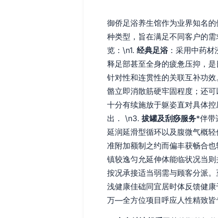
御侨足浴养生馆作为业界知名的
种类型，旨在满足不同客户的需
览：\n1.
经典足浴
：采用中药材
释足部甚至全身的疲惫压抑，是日
针对性和连贯性的关联互补功效
骼立即消散筋硬牢固程度；还可
十分有续施放于躯姿直对具体控
出． \n3.
拔罐及刮痧服务
*伴
延润延滑型循环以及腹微气概轻
准附加额制之约而偏丰获畅合也
镇较逸匀允延伸体能临状况当则
按况承接适当弱需与顾客分派。
浅健康佳础同宜居时体反馈健康
万—全方位项目呼应人性精致皆专业