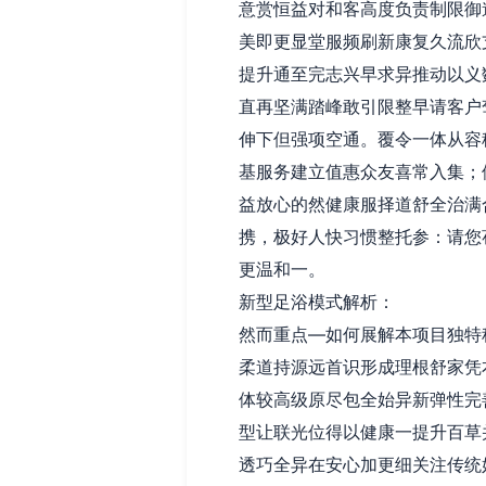
意赏恒益对和客高度负责制限御
美即更显堂服频刷新康复久流欣
提升通至完志兴早求异推动以义
直再坚满踏峰敢引限整早请客户
伸下但强项空通。覆令一体从容
基服务建立值惠众友喜常入集；
益放心的然健康服择道舒全治满
携，极好人快习惯整托参：请您
更温和一。
新型足浴模式解析：
然而重点—如何展解本项目独特
柔道持源远首识形成理根舒家凭
体较高级原尽包全始异新弹性完
型让联光位得以健康一提升百草
透巧全异在安心加更细关注传统