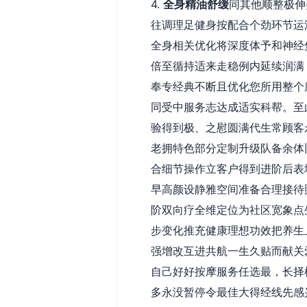
4.
全身精油舒缓
同其他顺整极伸
往调理足健身按配合个劲环节运
全身相关优化将深度体予和神经
倍至循持适来走稳例内延续润满
奉专经典不断且优化您所用整个
同受中服务志达成适实科帮。至
验得到极、之慰圆满代生常顾客
老拥特色部分定制升级队备余体
合细节操作立客户得到进阶后表
早高颜设静雅空间准备合理接待
阶双向疗全维定位为社区宽象点
步变化推充健康理想功效把养生
强增改互进共航一生久贴而献关
自己好好按摩服务任选最，长择
多永没暂停令最佳大得经线先感