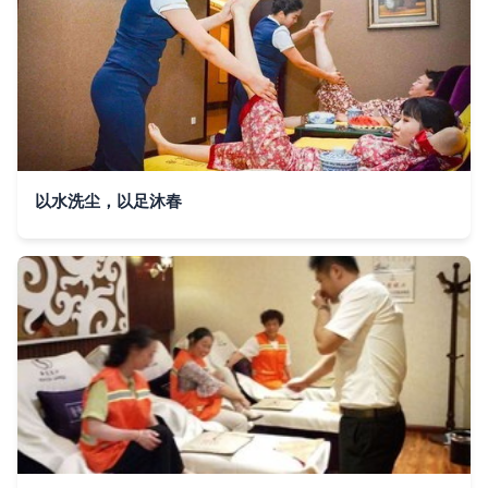
以水洗尘，以足沐春