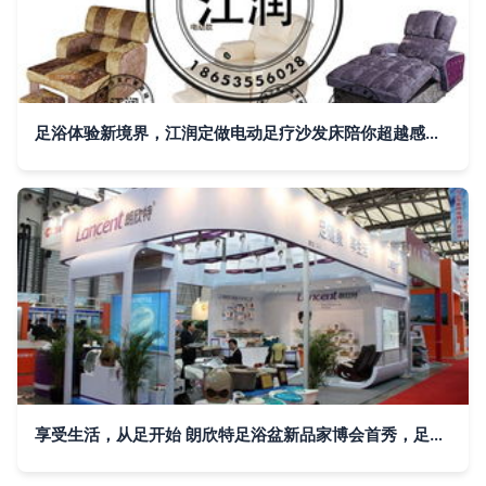
足浴体验新境界，江润定做电动足疗沙发床陪你超越感官极限
享受生活，从足开始 朗欣特足浴盆新品家博会首秀，足浴服务升级登场