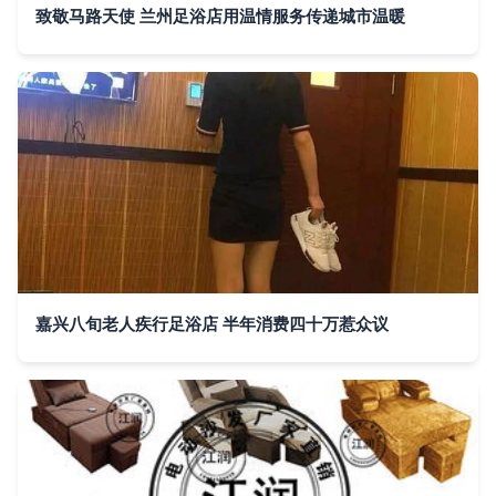
致敬马路天使 兰州足浴店用温情服务传递城市温暖
嘉兴八旬老人疾行足浴店 半年消费四十万惹众议