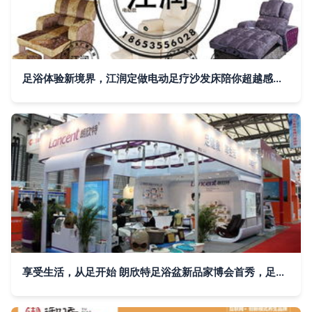
足浴体验新境界，江润定做电动足疗沙发床陪你超越感官极限
享受生活，从足开始 朗欣特足浴盆新品家博会首秀，足浴服务升级登场