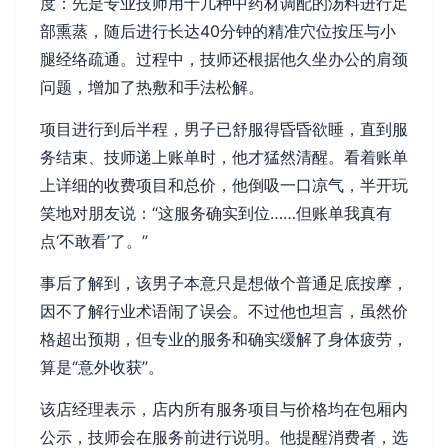
度：先是专业技师用十几种中药材调配的汤料进行足
部熏蒸，随后进行长达40分钟的精准穴位按压与小
腿经络疏通。过程中，技师还根据他久坐办公的肩颈
问题，增加了热敷和手法松解。
项目进行到后半程，男子已舒服得昏昏欲睡，直到服
务结束、技师递上账单时，他才猛然清醒。看着账单
上详细的收费项目和总价，他倒吸一口凉气，半开玩
笑地对朋友说：“这服务确实到位……但账单我真有
点‘不敢看’了。”
事后了解到，该男子本意只是想做个普通足底按摩，
因不了解行业术语闹了误会。不过他也坦言，虽然价
格超出预期，但专业的服务和确实缓解了身体疲劳，
算是“意外收获”。
该店经理表示，店内所有服务项目与价格均在包厢内
公示，技师会在服务前进行说明。他提醒消费者，选