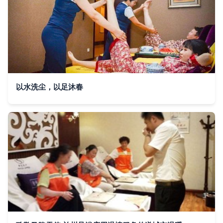
以水洗尘，以足沐春