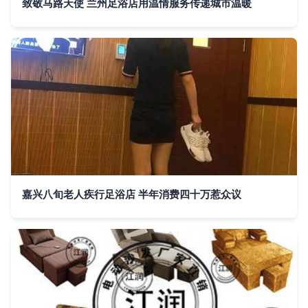
致敬马路天使 兰州足浴店用温情服务传递城市温暖
嘉兴八旬老人疾行足浴店 半年消费四十万惹众议