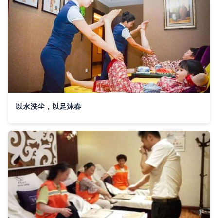
以水洗尘，以足沐春