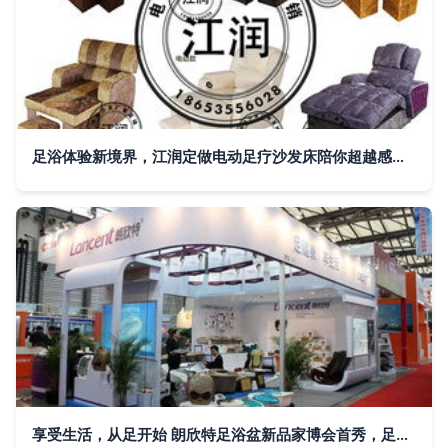
足浴体验新境界，江润定做电动足疗沙发床陪你超越感官极限
享受生活，从足开始 朗欣特足浴盆新品家博会首秀，足浴服务升级登场