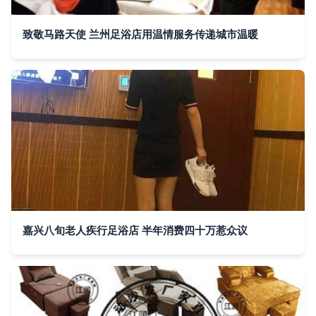
致敬马路天使 兰州足浴店用温情服务传递城市温暖
嘉兴八旬老人疾行足浴店 半年消费四十万惹众议